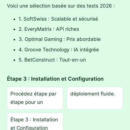
Voici une sélection basée sur des tests 2026 :
1. SoftSwiss : Scalable et sécurisé
2. EveryMatrix : API riches
3. Optimal Gaming : Prix abordable
4. Groove Technology : IA intégrée
5. BetConstruct : Tout-en-un
Étape 3 : Installation et Configuration
Procédez étape par
déploiement fluide.
étape pour un
Étape 3 : Installation
et Configuration