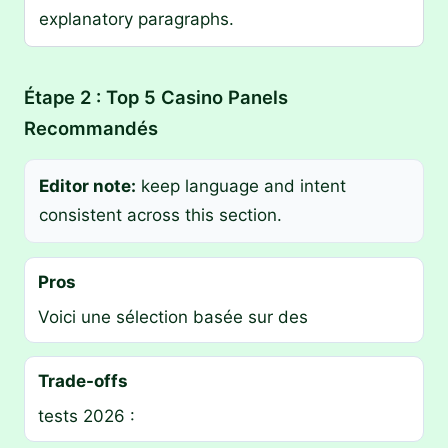
explanatory paragraphs.
Étape 2 : Top 5 Casino Panels
Recommandés
Editor note:
keep language and intent
consistent across this section.
Pros
Voici une sélection basée sur des
Trade-offs
tests 2026 :