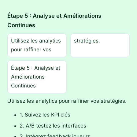
Étape 5 : Analyse et Améliorations
Continues
Utilisez les analytics
stratégies.
pour raffiner vos
Étape 5 : Analyse et
Améliorations
Continues
Utilisez les analytics pour raffiner vos stratégies.
1. Suivez les KPI clés
2. A/B testez les interfaces
3. Intégrez feedback joueurs