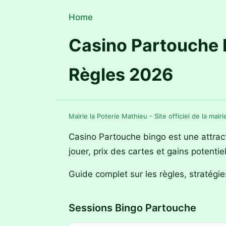
Home
Casino Partouche B
Règles 2026
Mairie la Poterie Mathieu - Site officiel de la mair
Casino Partouche bingo est une attrac
jouer, prix des cartes et gains potenti
Guide complet sur les règles, stratégi
Sessions Bingo Partouche