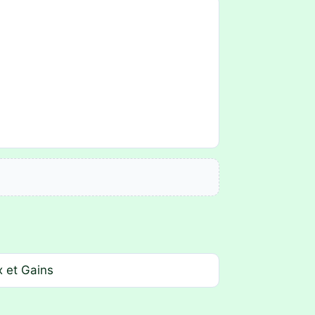
x et Gains