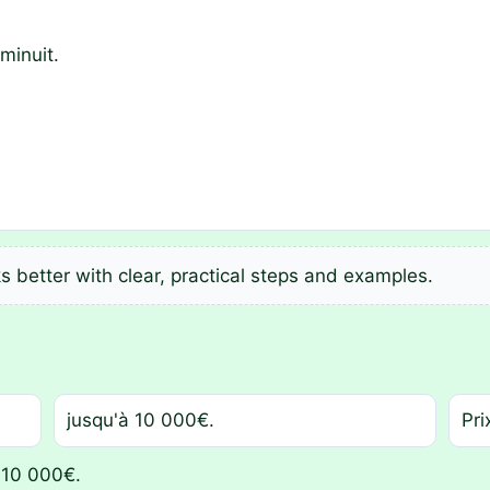
minuit.
 better with clear, practical steps and examples.
jusqu'à 10 000€.
Pri
à 10 000€.