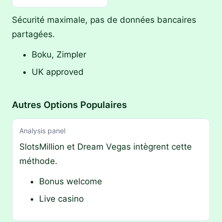
Sécurité maximale, pas de données bancaires
partagées.
Boku, Zimpler
UK approved
Autres Options Populaires
Analysis panel
SlotsMillion et Dream Vegas intègrent cette
méthode.
Bonus welcome
Live casino