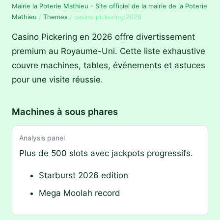
Mairie la Poterie Mathieu - Site officiel de la mairie de la Poterie
Mathieu
/
Themes
/
casino pickering 2026
Casino Pickering en 2026 offre divertissement
premium au Royaume-Uni. Cette liste exhaustive
couvre machines, tables, événements et astuces
pour une visite réussie.
Machines à sous phares
Analysis panel
Plus de 500 slots avec jackpots progressifs.
Starburst 2026 edition
Mega Moolah record