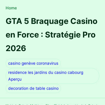
Home
GTA 5 Braquage Casino
en Force : Stratégie Pro
2026
casino genève coronavirus
residence les jardins du casino cabourg
Aperçu
decoration de table casino