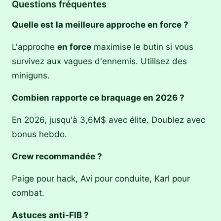
Questions fréquentes
Quelle est la meilleure approche en force ?
L'approche
en force
maximise le butin si vous
survivez aux vagues d'ennemis. Utilisez des
miniguns.
Combien rapporte ce braquage en 2026 ?
En 2026, jusqu'à 3,6M$ avec élite. Doublez avec
bonus hebdo.
Crew recommandée ?
Paige pour hack, Avi pour conduite, Karl pour
combat.
Astuces anti-FIB ?