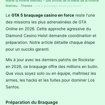
Mairie la Poterie Mathieu - Site officiel de la mairie de la Poterie
Mathieu
/
Themes
/
gta 5 braquage casino en force
Le
GTA 5 braquage casino en force
reste l'une
des missions les plus adrenalinées de GTA
Online en 2026. Cette approche agressive du
Diamond Casino Heist demande coordination et
préparation. Notre article détaille chaque étape
pour un succès garanti.
Mis à jour avec les derniers patchs de Rockstar
en 2026, ce braquage offre des millions en butin.
Que vous soyez solo ou en équipe, maîtrisez les
armes, les hacks et les fuites pour dominer Los
Santos.
Préparation du Braquage