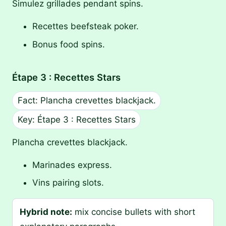
Simulez grillades pendant spins.
Recettes beefsteak poker.
Bonus food spins.
Étape 3 : Recettes Stars
Fact: Plancha crevettes blackjack.
Key: Étape 3 : Recettes Stars
Plancha crevettes blackjack.
Marinades express.
Vins pairing slots.
Hybrid note:
mix concise bullets with short