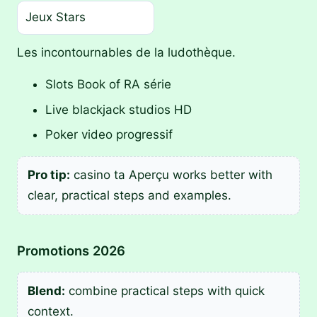
Jeux Stars
Les incontournables de la ludothèque.
Slots Book of RA série
Live blackjack studios HD
Poker video progressif
Pro tip:
casino ta Aperçu works better with
clear, practical steps and examples.
Promotions 2026
Blend:
combine practical steps with quick
context.