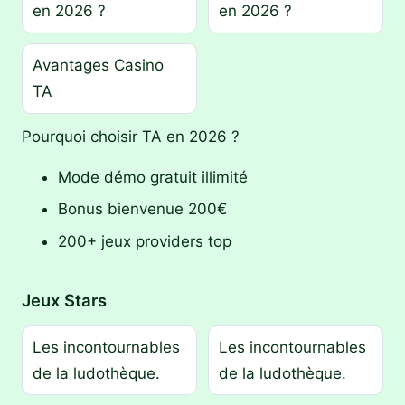
en 2026 ?
en 2026 ?
Avantages Casino
TA
Pourquoi choisir TA en 2026 ?
Mode démo gratuit illimité
Bonus bienvenue 200€
200+ jeux providers top
Jeux Stars
Les incontournables
Les incontournables
de la ludothèque.
de la ludothèque.