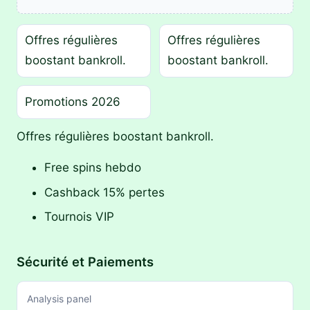
Offres régulières
Offres régulières
boostant bankroll.
boostant bankroll.
Promotions 2026
Offres régulières boostant bankroll.
Free spins hebdo
Cashback 15% pertes
Tournois VIP
Sécurité et Paiements
Analysis panel