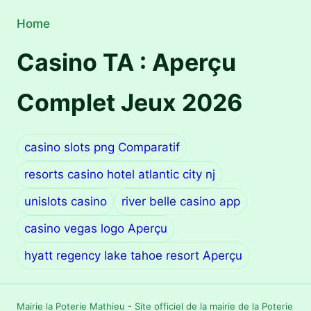
Home
Casino TA : Aperçu
Complet Jeux 2026
casino slots png Comparatif
resorts casino hotel atlantic city nj
unislots casino
river belle casino app
casino vegas logo Aperçu
hyatt regency lake tahoe resort Aperçu
Mairie la Poterie Mathieu - Site officiel de la mairie de la Poterie