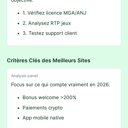
objective.
1. Vérifiez licence MGA/ANJ
2. Analysez RTP jeux
3. Testez support client
Critères Clés des Meilleurs Sites
Analysis panel
Focus sur ce qui compte vraiment en 2026.
Bonus welcome >200%
Paiements crypto
App mobile native