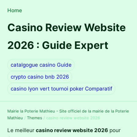
Home
Casino Review Website
2026 : Guide Expert
catalgogue casino Guide
crypto casino bnb 2026
casino lyon vert tournoi poker Comparatif
Mairie la Poterie Mathieu - Site officiel de la mairie de la Poterie
Mathieu
/
Themes
/
casino review website 2026
Le meilleur
casino review website 2026
pour