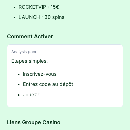
ROCKETVIP : 15€
LAUNCH : 30 spins
Comment Activer
Analysis panel
Étapes simples.
Inscrivez-vous
Entrez code au dépôt
Jouez !
Liens Groupe Casino