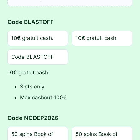
Code BLASTOFF
10€ gratuit cash.
10€ gratuit cash.
Code BLASTOFF
10€ gratuit cash.
Slots only
Max cashout 100€
Code NODEP2026
50 spins Book of
50 spins Book of