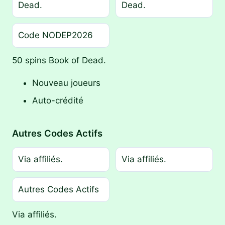
Dead.
Dead.
Code NODEP2026
50 spins Book of Dead.
Nouveau joueurs
Auto-crédité
Autres Codes Actifs
Via affiliés.
Via affiliés.
Autres Codes Actifs
Via affiliés.