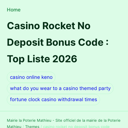
Home
Casino Rocket No
Deposit Bonus Code :
Top Liste 2026
casino online keno
what do you wear to a casino themed party
fortune clock casino withdrawal times
Mairie la Poterie Mathieu - Site officiel de la mairie de la Poterie
Mathieu
/
Themes
/
casino rocket no deposit bonus code