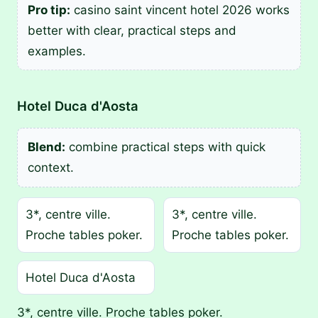
Pro tip:
casino saint vincent hotel 2026 works
better with clear, practical steps and
examples.
Hotel Duca d'Aosta
Blend:
combine practical steps with quick
context.
3*, centre ville.
3*, centre ville.
Proche tables poker.
Proche tables poker.
Hotel Duca d'Aosta
3*, centre ville. Proche tables poker.