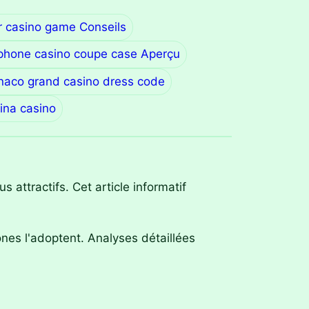
r casino game Conseils
phone casino coupe case Aperçu
aco grand casino dress code
ina casino
ttractifs. Cet article informatif
ones l'adoptent. Analyses détaillées