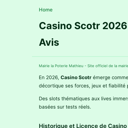
Home
Casino Scotr 2026
Avis
Mairie la Poterie Mathieu - Site officiel de la mair
En 2026,
Casino Scotr
émerge comme un
décortique ses forces, jeux et fiabilité
Des slots thématiques aux lives immers
basées sur tests réels.
Historique et Licence de Casino