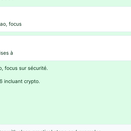
ao, focus
ises à
 focus sur sécurité.
6 incluant crypto.