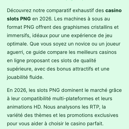
Découvrez notre comparatif exhaustif des
casino
slots PNG
en 2026. Les machines à sous au
format PNG offrent des graphismes cristallins et
immersifs, idéaux pour une expérience de jeu
optimale. Que vous soyez un novice ou un joueur
aguerri, ce guide compare les meilleurs casinos
en ligne proposant ces slots de qualité
supérieure, avec des bonus attractifs et une
jouabilité fluide.
En 2026, les slots PNG dominent le marché grâce
à leur compatibilité multi-plateformes et leurs
animations HD. Nous analysons les RTP, la
variété des thèmes et les promotions exclusives
pour vous aider à choisir le casino parfait.