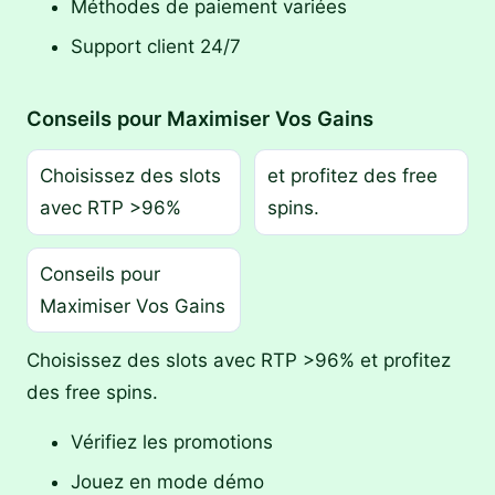
Méthodes de paiement variées
Support client 24/7
Conseils pour Maximiser Vos Gains
Choisissez des slots
et profitez des free
avec RTP >96%
spins.
Conseils pour
Maximiser Vos Gains
Choisissez des slots avec RTP >96% et profitez
des free spins.
Vérifiez les promotions
Jouez en mode démo