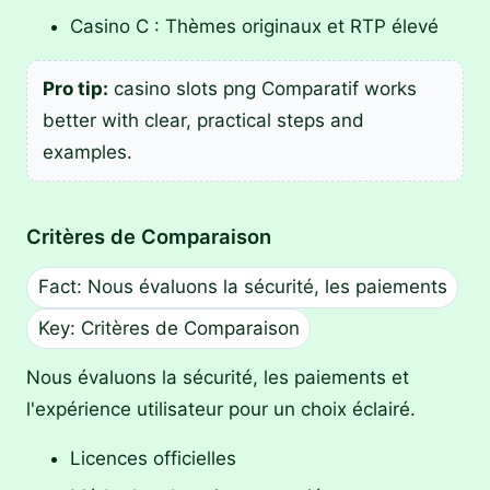
Casino C : Thèmes originaux et RTP élevé
Pro tip:
casino slots png Comparatif works
better with clear, practical steps and
examples.
Critères de Comparaison
Fact: Nous évaluons la sécurité, les paiements
Key: Critères de Comparaison
Nous évaluons la sécurité, les paiements et
l'expérience utilisateur pour un choix éclairé.
Licences officielles