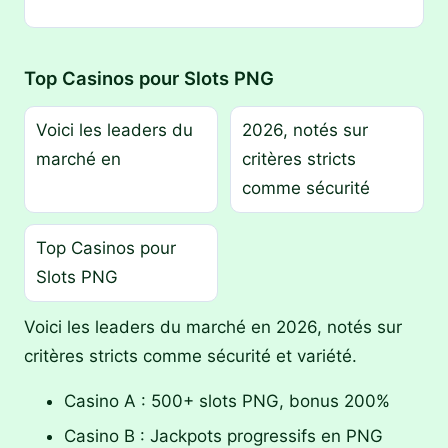
Top Casinos pour Slots PNG
Voici les leaders du
2026, notés sur
marché en
critères stricts
comme sécurité
Top Casinos pour
Slots PNG
Voici les leaders du marché en 2026, notés sur
critères stricts comme sécurité et variété.
Casino A : 500+ slots PNG, bonus 200%
Casino B : Jackpots progressifs en PNG