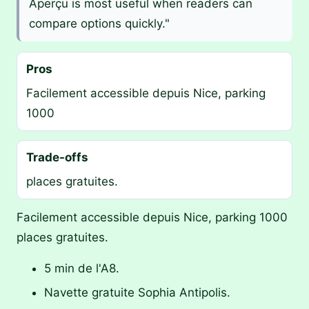
Aperçu is most useful when readers can
compare options quickly."
Pros
Facilement accessible depuis Nice, parking
1000
Trade-offs
places gratuites.
Facilement accessible depuis Nice, parking 1000
places gratuites.
5 min de l'A8.
Navette gratuite Sophia Antipolis.