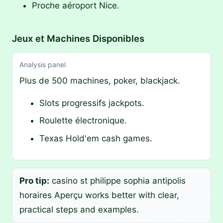
Proche aéroport Nice.
Jeux et Machines Disponibles
Analysis panel
Plus de 500 machines, poker, blackjack.
Slots progressifs jackpots.
Roulette électronique.
Texas Hold'em cash games.
Pro tip:
casino st philippe sophia antipolis
horaires Aperçu works better with clear,
practical steps and examples.