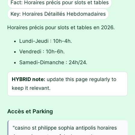
Fact: Horaires précis pour slots et tables
Key: Horaires Détaillés Hebdomadaires
Horaires précis pour slots et tables en 2026.
Lundi-Jeudi : 10h-4h.
Vendredi : 10h-6h.
Samedi-Dimanche : 24h/24.
HYBRID note:
update this page regularly to
keep it relevant.
Accès et Parking
"casino st philippe sophia antipolis horaires