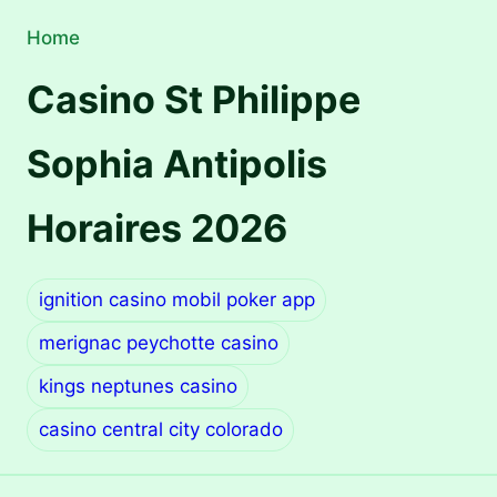
Home
Casino St Philippe
Sophia Antipolis
Horaires 2026
ignition casino mobil poker app
merignac peychotte casino
kings neptunes casino
casino central city colorado