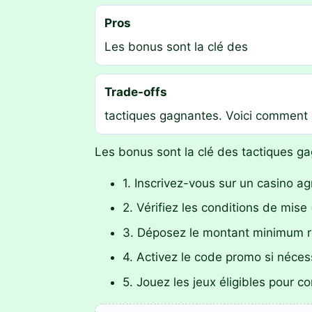
Pros
Les bonus sont la clé des
Trade-offs
tactiques gagnantes. Voici comment l
Les bonus sont la clé des tactiques g
1. Inscrivez-vous sur un casino ag
2. Vérifiez les conditions de mise
3. Déposez le montant minimum r
4. Activez le code promo si néces
5. Jouez les jeux éligibles pour co