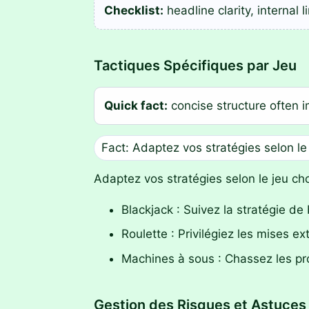
Checklist:
headline clarity, internal 
Tactiques Spécifiques par Jeu
Quick fact:
concise structure often 
Fact: Adaptez vos stratégies selon le
Adaptez vos stratégies selon le jeu ch
Blackjack : Suivez la stratégie de
Roulette : Privilégiez les mises e
Machines à sous : Chassez les pro
Gestion des Risques et Astuce