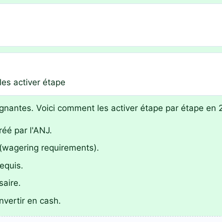
es activer étape
agnantes. Voici comment les activer étape par étape en 
réé par l'ANJ.
 (wagering requirements).
equis.
saire.
nvertir en cash.