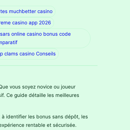
tes muchbetter casino
reme casino app 2026
sars online casino bonus code
paratif
p clams casino Conseils
Que vous soyez novice ou joueur
f. Ce guide détaille les meilleures
à identifier les bonus sans dépôt, les
expérience rentable et sécurisée.