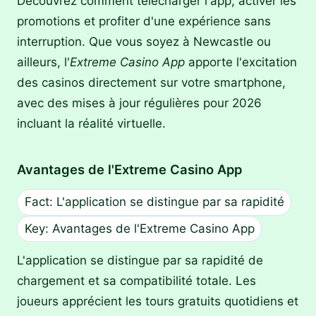
Découvrez comment télécharger l'app, activer les
promotions et profiter d'une expérience sans
interruption. Que vous soyez à Newcastle ou
ailleurs, l'
Extreme Casino App
apporte l'excitation
des casinos directement sur votre smartphone,
avec des mises à jour régulières pour 2026
incluant la réalité virtuelle.
Avantages de l'Extreme Casino App
Fact: L'application se distingue par sa rapidité
Key: Avantages de l'Extreme Casino App
L'application se distingue par sa rapidité de
chargement et sa compatibilité totale. Les
joueurs apprécient les tours gratuits quotidiens et