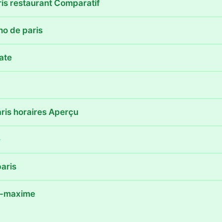
ris restaurant Comparatif
no de paris
ate
is horaires Aperçu
e
paris
te-maxime