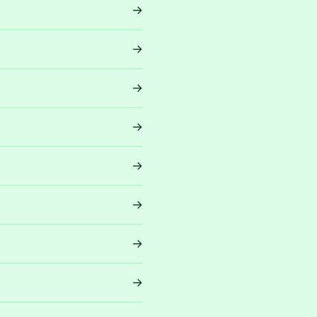
→
→
→
→
→
→
→
→