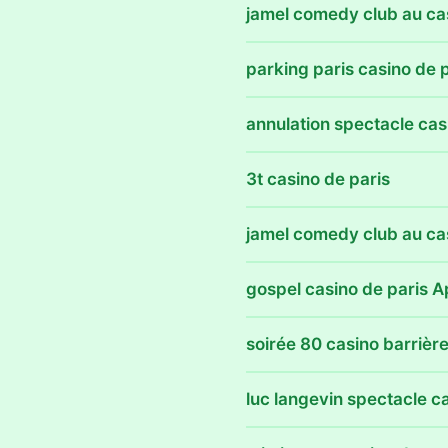
jamel comedy club au ca
parking paris casino de 
annulation spectacle cas
3t casino de paris
jamel comedy club au ca
gospel casino de paris 
soirée 80 casino barrièr
luc langevin spectacle c