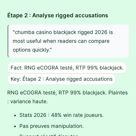
Étape 2 : Analyse rigged accusations
"chumba casino blackjack rigged 2026 is
most useful when readers can compare
options quickly."
Fact: RNG eCOGRA testé, RTP 99% blackjack.
Key: Étape 2 : Analyse rigged accusations
RNG eCOGRA testé, RTP 99% blackjack. Plaintes
: variance haute.
Stats 2026 : 48% win rate joueurs.
Pas preuves manipulation.