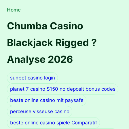
Home
Chumba Casino
Blackjack Rigged ?
Analyse 2026
sunbet casino login
planet 7 casino $150 no deposit bonus codes
beste online casino mit paysafe
perceuse visseuse casino
beste online casino spiele Comparatif