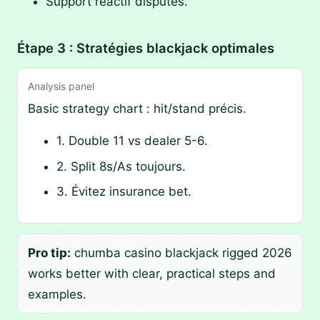
Support réactif disputes.
Étape 3 : Stratégies blackjack optimales
Analysis panel
Basic strategy chart : hit/stand précis.
1. Double 11 vs dealer 5-6.
2. Split 8s/As toujours.
3. Évitez insurance bet.
Pro tip:
chumba casino blackjack rigged 2026
works better with clear, practical steps and
examples.