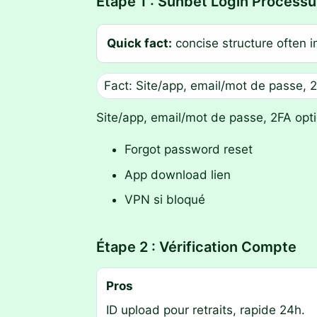
Étape 1 : Sunbet Login Processu
Quick fact:
concise structure often 
Fact: Site/app, email/mot de passe, 2
Site/app, email/mot de passe, 2FA opti
Forgot password reset
App download lien
VPN si bloqué
Étape 2 : Vérification Compte
Pros
ID upload pour retraits, rapide 24h.