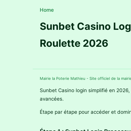
Home
Sunbet Casino Logi
Roulette 2026
Mairie la Poterie Mathieu - Site officiel de la mair
Sunbet Casino login simplifié en 2026, 
avancées.
Étape par étape pour accéder et domin