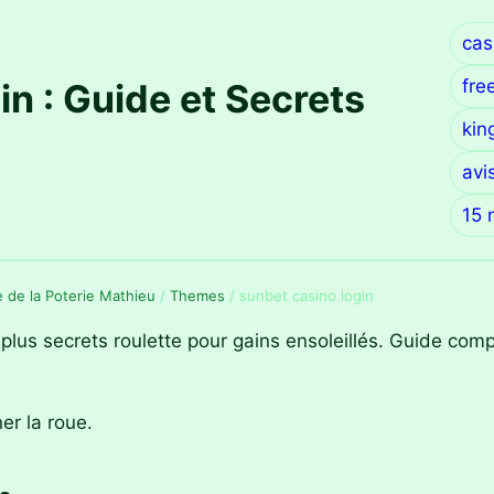
cas
fre
n : Guide et Secrets
kin
avi
15 
ie de la Poterie Mathieu
/
Themes
/
sunbet casino login
plus secrets roulette pour gains ensoleillés. Guide compl
er la roue.