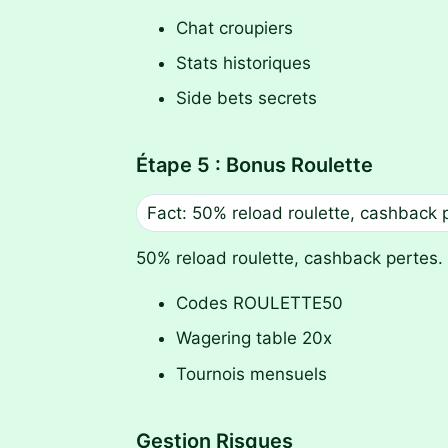
Chat croupiers
Stats historiques
Side bets secrets
Étape 5 : Bonus Roulette
Fact: 50% reload roulette, cashback 
50% reload roulette, cashback pertes.
Codes ROULETTE50
Wagering table 20x
Tournois mensuels
Gestion Risques