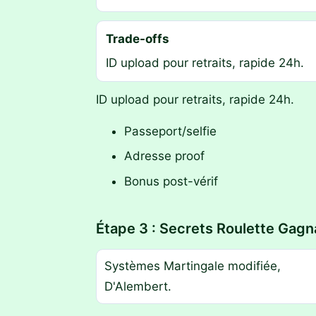
Trade-offs
ID upload pour retraits, rapide 24h.
ID upload pour retraits, rapide 24h.
Passeport/selfie
Adresse proof
Bonus post-vérif
Étape 3 : Secrets Roulette Gagn
Systèmes Martingale modifiée,
D'Alembert.