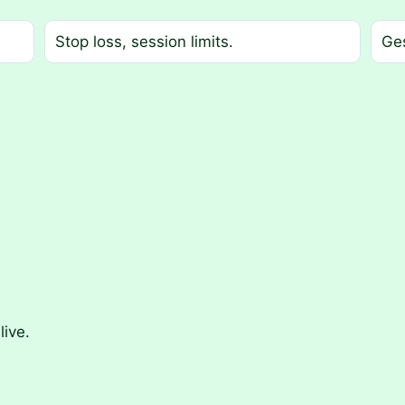
Stop loss, session limits.
Ge
live.