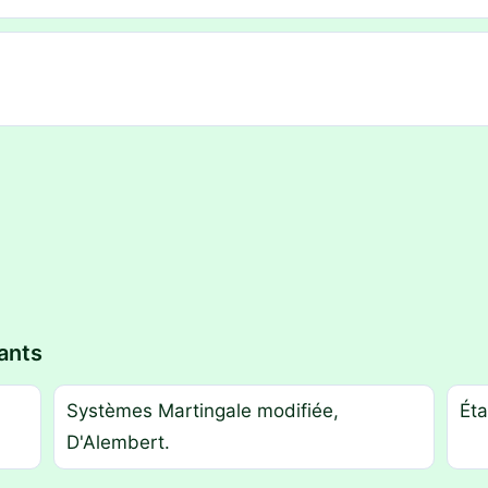
ants
Systèmes Martingale modifiée,
Éta
D'Alembert.