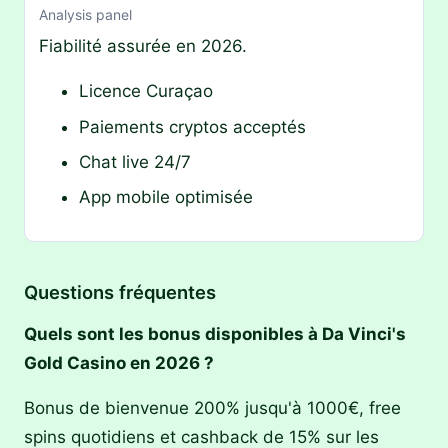
Analysis panel
Fiabilité assurée en 2026.
Licence Curaçao
Paiements cryptos acceptés
Chat live 24/7
App mobile optimisée
Questions fréquentes
Quels sont les bonus disponibles à Da Vinci's
Gold Casino en 2026 ?
Bonus de bienvenue 200% jusqu'à 1000€, free
spins quotidiens et cashback de 15% sur les