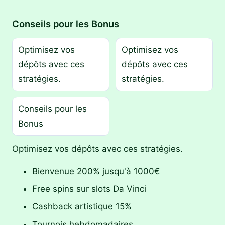
Conseils pour les Bonus
Optimisez vos
Optimisez vos
dépôts avec ces
dépôts avec ces
stratégies.
stratégies.
Conseils pour les
Bonus
Optimisez vos dépôts avec ces stratégies.
Bienvenue 200% jusqu'à 1000€
Free spins sur slots Da Vinci
Cashback artistique 15%
Tournois hebdomadaires