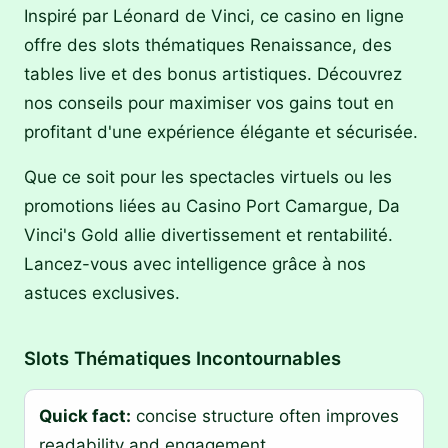
Inspiré par Léonard de Vinci, ce casino en ligne
offre des slots thématiques Renaissance, des
tables live et des bonus artistiques. Découvrez
nos conseils pour maximiser vos gains tout en
profitant d'une expérience élégante et sécurisée.
Que ce soit pour les spectacles virtuels ou les
promotions liées au Casino Port Camargue, Da
Vinci's Gold allie divertissement et rentabilité.
Lancez-vous avec intelligence grâce à nos
astuces exclusives.
Slots Thématiques Incontournables
Quick fact:
concise structure often improves
readability and engagement.