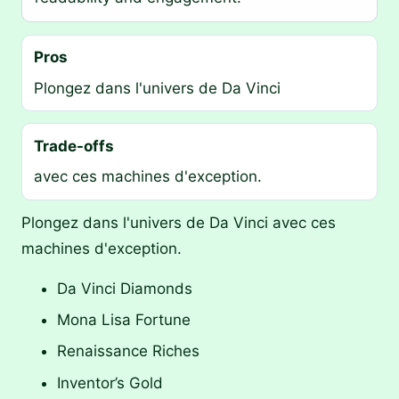
Pros
Plongez dans l'univers de Da Vinci
Trade-offs
avec ces machines d'exception.
Plongez dans l'univers de Da Vinci avec ces
machines d'exception.
Da Vinci Diamonds
Mona Lisa Fortune
Renaissance Riches
Inventor’s Gold