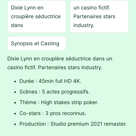
Dixie Lynn en
un casino fictif.
croupière séductrice
Partenaires stars
dans
industry.
Synopsis et Casting
Dixie Lynn en croupière séductrice dans un
casino fictif. Partenaires stars industry.
Durée : 45min full HD 4K.
Scènes : 5 actes progressifs.
Thème : High stakes strip poker.
Co-stars : 3 pros reconnus.
Production : Studio premium 2021 remaster.