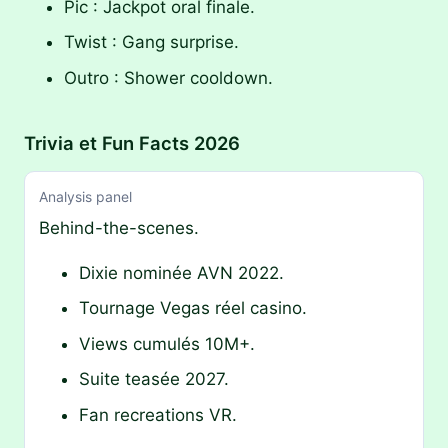
Pic : Jackpot oral finale.
Twist : Gang surprise.
Outro : Shower cooldown.
Trivia et Fun Facts 2026
Analysis panel
Behind-the-scenes.
Dixie nominée AVN 2022.
Tournage Vegas réel casino.
Views cumulés 10M+.
Suite teasée 2027.
Fan recreations VR.