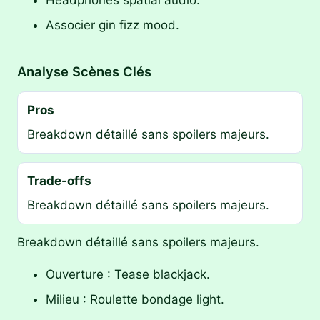
Associer gin fizz mood.
Analyse Scènes Clés
Pros
Breakdown détaillé sans spoilers majeurs.
Trade-offs
Breakdown détaillé sans spoilers majeurs.
Breakdown détaillé sans spoilers majeurs.
Ouverture : Tease blackjack.
Milieu : Roulette bondage light.