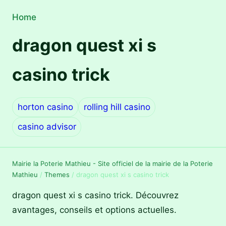
Home
dragon quest xi s
casino trick
horton casino
rolling hill casino
casino advisor
Mairie la Poterie Mathieu - Site officiel de la mairie de la Poterie
Mathieu
/
Themes
/
dragon quest xi s casino trick
dragon quest xi s casino trick. Découvrez
avantages, conseils et options actuelles.