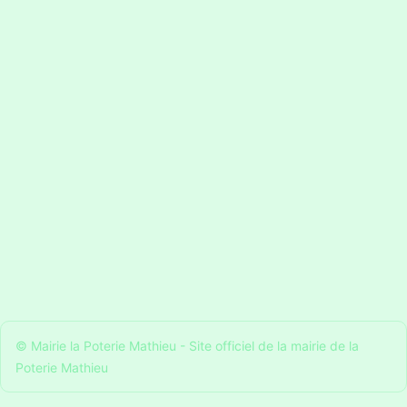
© Mairie la Poterie Mathieu - Site officiel de la mairie de la
Poterie Mathieu