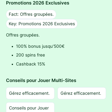
Promotions 2026 Exclusives
Fact: Offres groupées.
Key: Promotions 2026 Exclusives
Offres groupées.
100% bonus jusqu'500€
200 spins free
Cashback 15%
Conseils pour Jouer Multi-Sites
Gérez efficacement.
Gérez efficacement.
Conseils pour Jouer