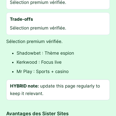
Sélection premium vérifiée.
Trade-offs
Sélection premium vérifiée.
Sélection premium vérifiée.
Shadowbet : Thème espion
Kerkwood : Focus live
Mr Play : Sports + casino
HYBRID note:
update this page regularly to
keep it relevant.
Avantages des Sister Sites