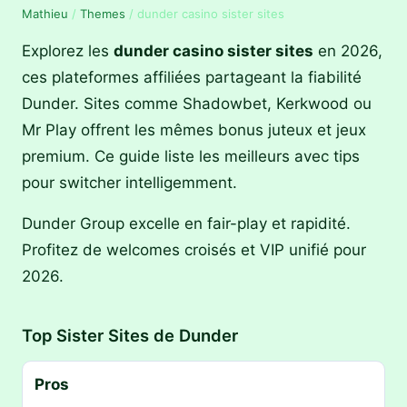
Mathieu
/
Themes
/
dunder casino sister sites
Explorez les
dunder casino sister sites
en 2026,
ces plateformes affiliées partageant la fiabilité
Dunder. Sites comme Shadowbet, Kerkwood ou
Mr Play offrent les mêmes bonus juteux et jeux
premium. Ce guide liste les meilleurs avec tips
pour switcher intelligemment.
Dunder Group excelle en fair-play et rapidité.
Profitez de welcomes croisés et VIP unifié pour
2026.
Top Sister Sites de Dunder
Pros