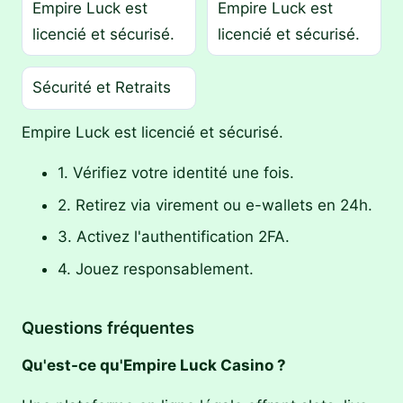
Empire Luck est
Empire Luck est
licencié et sécurisé.
licencié et sécurisé.
Sécurité et Retraits
Empire Luck est licencié et sécurisé.
1. Vérifiez votre identité une fois.
2. Retirez via virement ou e-wallets en 24h.
3. Activez l'authentification 2FA.
4. Jouez responsablement.
Questions fréquentes
Qu'est-ce qu'Empire Luck Casino ?