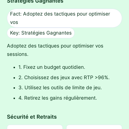
Stratégies Gagnantes
Fact: Adoptez des tactiques pour optimiser
vos
Key: Stratégies Gagnantes
Adoptez des tactiques pour optimiser vos
sessions.
1. Fixez un budget quotidien.
2. Choisissez des jeux avec RTP >96%.
3. Utilisez les outils de limite de jeu.
4. Retirez les gains régulièrement.
Sécurité et Retraits