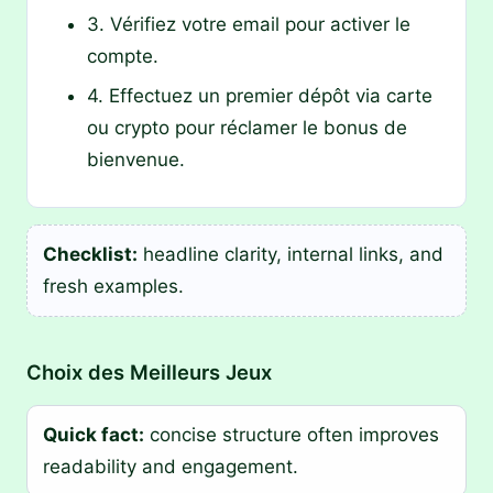
3. Vérifiez votre email pour activer le
compte.
4. Effectuez un premier dépôt via carte
ou crypto pour réclamer le bonus de
bienvenue.
Checklist:
headline clarity, internal links, and
fresh examples.
Choix des Meilleurs Jeux
Quick fact:
concise structure often improves
readability and engagement.