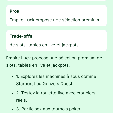
Pros
Empire Luck propose une sélection premium
Trade-offs
de slots, tables en live et jackpots.
Empire Luck propose une sélection premium de
slots, tables en live et jackpots.
1. Explorez les machines à sous comme
Starburst ou Gonzo's Quest.
2. Testez la roulette live avec croupiers
réels.
3. Participez aux tournois poker