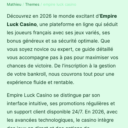
Mathieu
/
Themes
/
empire luck casino
Découvrez en 2026 le monde excitant d'
Empire
Luck Casino
, une plateforme en ligne qui séduit
les joueurs français avec ses jeux variés, ses
bonus généreux et sa sécurité optimale. Que
vous soyez novice ou expert, ce guide détaillé
vous accompagne pas à pas pour maximiser vos
chances de victoire. De l'inscription à la gestion
de votre bankroll, nous couvrons tout pour une
expérience fluide et rentable.
Empire Luck Casino se distingue par son
interface intuitive, ses promotions régulières et
un support client disponible 24/7. En 2026, avec
les avancées technologiques, le casino intègre