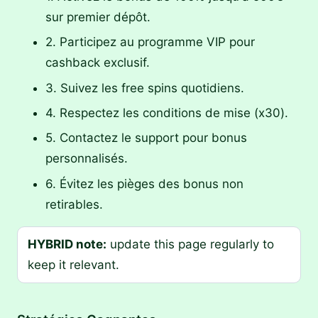
sur premier dépôt.
2. Participez au programme VIP pour
cashback exclusif.
3. Suivez les free spins quotidiens.
4. Respectez les conditions de mise (x30).
5. Contactez le support pour bonus
personnalisés.
6. Évitez les pièges des bonus non
retirables.
HYBRID note:
update this page regularly to
keep it relevant.