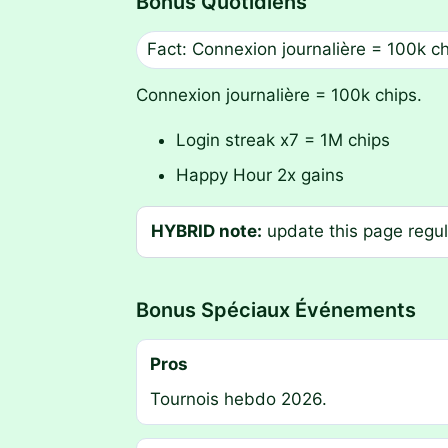
Bonus Quotidiens
Fact: Connexion journalière = 100k ch
Connexion journalière = 100k chips.
Login streak x7 = 1M chips
Happy Hour 2x gains
HYBRID note:
update this page regula
Bonus Spéciaux Événements
Pros
Tournois hebdo 2026.