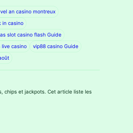
vel an casino montreux
k in casino
as slot casino flash Guide
 live casino
vip88 casino Guide
août
chips et jackpots. Cet article liste les