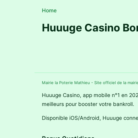
Home
Huuuge Casino Bon
Mairie la Poterie Mathieu - Site officiel de la mair
Huuuge Casino, app mobile n°1 en 2026, 
meilleurs pour booster votre bankroll.
Disponible iOS/Android, Huuuge conne