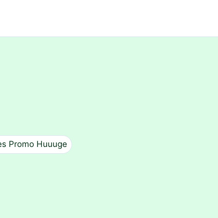
es Promo Huuuge