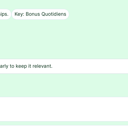
ips.
Key: Bonus Quotidiens
rly to keep it relevant.