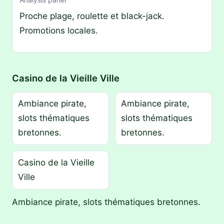
Proche plage, roulette et black-jack.
Promotions locales.
Casino de la Vieille Ville
Ambiance pirate,
Ambiance pirate,
slots thématiques
slots thématiques
bretonnes.
bretonnes.
Casino de la Vieille
Ville
Ambiance pirate, slots thématiques bretonnes.