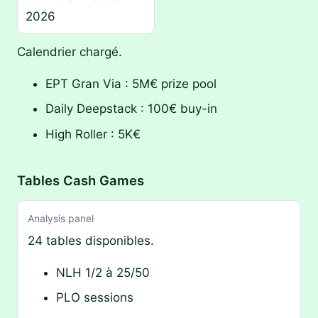
2026
Calendrier chargé.
EPT Gran Via : 5M€ prize pool
Daily Deepstack : 100€ buy-in
High Roller : 5K€
Tables Cash Games
Analysis panel
24 tables disponibles.
NLH 1/2 à 25/50
PLO sessions