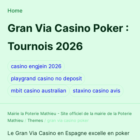
Home
Gran Via Casino Poker :
Tournois 2026
casino engjein 2026
playgrand casino no deposit
mbit casino australian
staxino casino avis
Mairie la Poterie Mathieu - Site officiel de la mairie de la Poterie
Mathieu
/
Themes
/
gran via casino poker
Le Gran Via Casino en Espagne excelle en poker