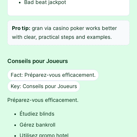
Bad beat jackpot
Pro tip:
gran via casino poker works better
with clear, practical steps and examples.
Conseils pour Joueurs
Fact: Préparez-vous efficacement.
Key: Conseils pour Joueurs
Préparez-vous efficacement.
Étudiez blinds
Gérez bankroll
Utilisez promo hotel