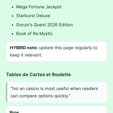
Mega Fortune Jackpot
Starburst Deluxe
Gonzo's Quest 2026 Edition
Book of Ra Mystic
HYBRID note:
update this page regularly to
keep it relevant.
Tables de Cartes et Roulette
"hoi an casino is most useful when readers
can compare options quickly."
Pros