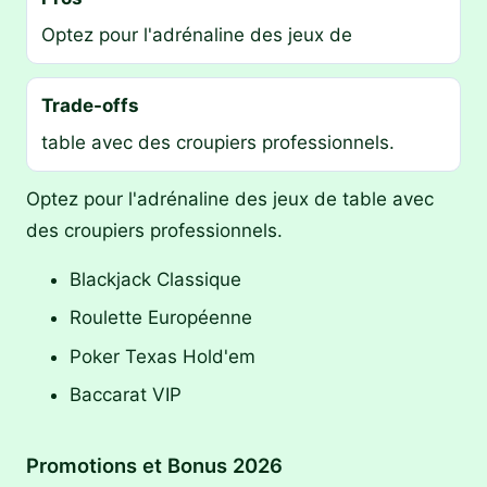
Optez pour l'adrénaline des jeux de
Trade-offs
table avec des croupiers professionnels.
Optez pour l'adrénaline des jeux de table avec
des croupiers professionnels.
Blackjack Classique
Roulette Européenne
Poker Texas Hold'em
Baccarat VIP
Promotions et Bonus 2026