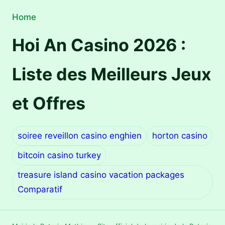
Home
Hoi An Casino 2026 :
Liste des Meilleurs Jeux
et Offres
soiree reveillon casino enghien
horton casino
bitcoin casino turkey
treasure island casino vacation packages
Comparatif