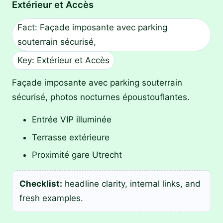
Extérieur et Accès
Fact: Façade imposante avec parking
souterrain sécurisé,
Key: Extérieur et Accès
Façade imposante avec parking souterrain
sécurisé, photos nocturnes époustouflantes.
Entrée VIP illuminée
Terrasse extérieure
Proximité gare Utrecht
Checklist:
headline clarity, internal links, and
fresh examples.