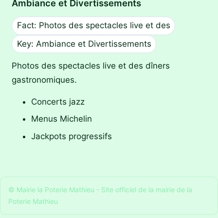
Ambiance et Divertissements
Fact: Photos des spectacles live et des
Key: Ambiance et Divertissements
Photos des spectacles live et des dîners
gastronomiques.
Concerts jazz
Menus Michelin
Jackpots progressifs
© Mairie la Poterie Mathieu - Site officiel de la mairie de la
Poterie Mathieu