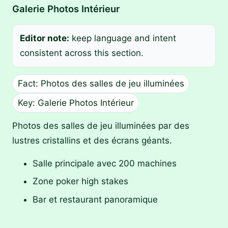
Galerie Photos Intérieur
Editor note:
keep language and intent
consistent across this section.
Fact: Photos des salles de jeu illuminées
Key: Galerie Photos Intérieur
Photos des salles de jeu illuminées par des
lustres cristallins et des écrans géants.
Salle principale avec 200 machines
Zone poker high stakes
Bar et restaurant panoramique