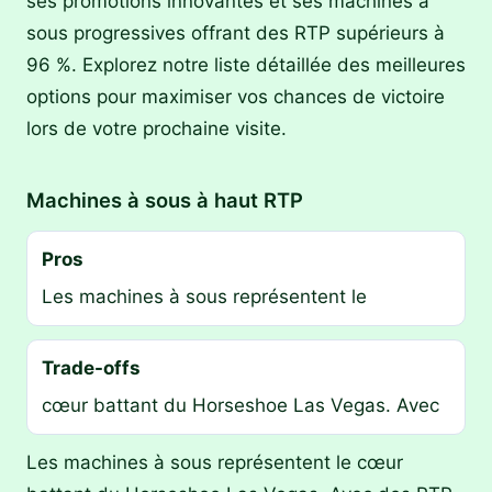
ses promotions innovantes et ses machines à
sous progressives offrant des RTP supérieurs à
96 %. Explorez notre liste détaillée des meilleures
options pour maximiser vos chances de victoire
lors de votre prochaine visite.
Machines à sous à haut RTP
Pros
Les machines à sous représentent le
Trade-offs
cœur battant du Horseshoe Las Vegas. Avec
Les machines à sous représentent le cœur