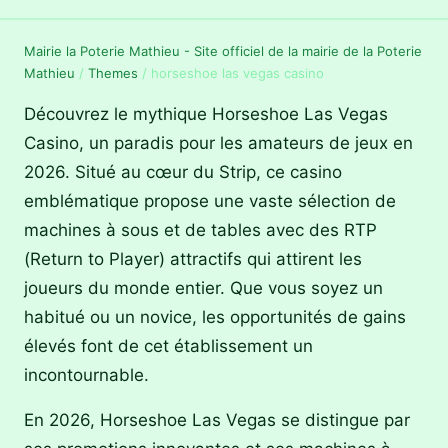
Mairie la Poterie Mathieu - Site officiel de la mairie de la Poterie
Mathieu
/
Themes
/
horseshoe las vegas casino
Découvrez le mythique Horseshoe Las Vegas
Casino, un paradis pour les amateurs de jeux en
2026. Situé au cœur du Strip, ce casino
emblématique propose une vaste sélection de
machines à sous et de tables avec des RTP
(Return to Player) attractifs qui attirent les
joueurs du monde entier. Que vous soyez un
habitué ou un novice, les opportunités de gains
élevés font de cet établissement un
incontournable.
En 2026, Horseshoe Las Vegas se distingue par