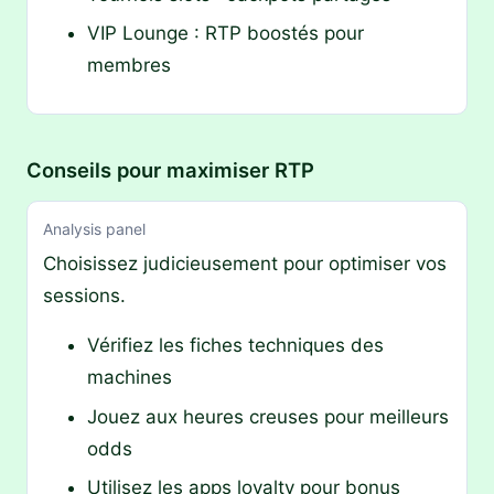
VIP Lounge : RTP boostés pour
membres
Conseils pour maximiser RTP
Analysis panel
Choisissez judicieusement pour optimiser vos
sessions.
Vérifiez les fiches techniques des
machines
Jouez aux heures creuses pour meilleurs
odds
Utilisez les apps loyalty pour bonus