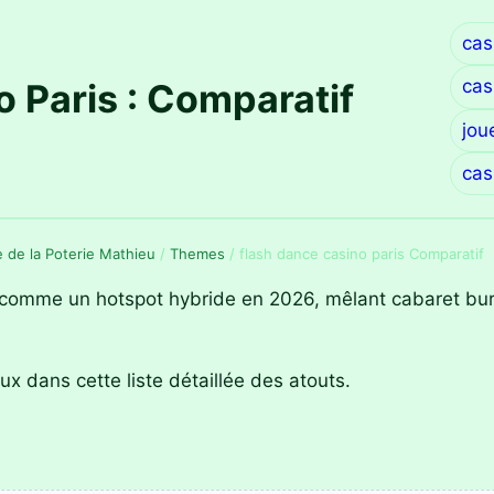
cas
cas
 Paris : Comparatif
jou
cas
ie de la Poterie Mathieu
/
Themes
/
flash dance casino paris Comparatif
 comme un hotspot hybride en 2026, mêlant cabaret bu
ux dans cette liste détaillée des atouts.