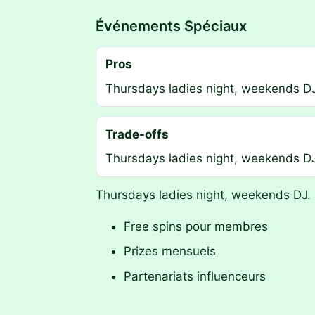
Événements Spéciaux
Pros
Thursdays ladies night, weekends DJ
Trade-offs
Thursdays ladies night, weekends DJ
Thursdays ladies night, weekends DJ.
Free spins pour membres
Prizes mensuels
Partenariats influenceurs