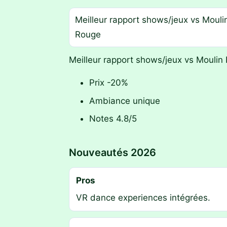
Meilleur rapport shows/jeux vs Mouli
Rouge
Meilleur rapport shows/jeux vs Moulin
Prix -20%
Ambiance unique
Notes 4.8/5
Nouveautés 2026
Pros
VR dance experiences intégrées.