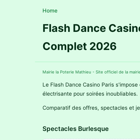
Home
Flash Dance Casino
Complet 2026
Mairie la Poterie Mathieu - Site officiel de la mair
Le Flash Dance Casino Paris s'impose
électrisante pour soirées inoubliables.
Comparatif des offres, spectacles et je
Spectacles Burlesque