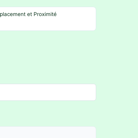
placement et Proximité