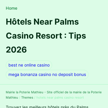
Home
Hôtels Near Palms
Casino Resort : Tips
2026
best ne online casino
mega bonanza casino no deposit bonus
Mairie la Poterie Mathieu - Site officiel de la mairie de la Poterie
Mathieu
/
Themes
/
hotels near palms casino resort
Trouvez les meilleurs hôtels près du Palms