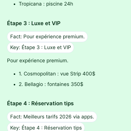
Tropicana : piscine 24h
Étape 3 : Luxe et VIP
Fact: Pour expérience premium.
Key: Étape 3 : Luxe et VIP
Pour expérience premium.
1. Cosmopolitan : vue Strip 400$
2. Bellagio : fontaines 350$
Étape 4 : Réservation tips
Fact: Meilleurs tarifs 2026 via apps.
Key: Étape 4 : Réservation tips