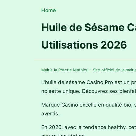
Home
Huile de Sésame Ca
Utilisations 2026
Mairie la Poterie Mathieu - Site officiel de la mair
L'huile de sésame Casino Pro est un pro
noisette unique. Découvrez ses bienfai
Marque Casino excelle en qualité bio
avertis.
En 2026, avec la tendance healthy, cet