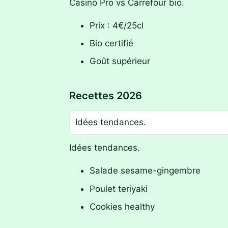
Casino Pro vs Carrefour bio.
Prix : 4€/25cl
Bio certifié
Goût supérieur
Recettes 2026
Idées tendances.
Idées tendances.
Salade sesame-gingembre
Poulet teriyaki
Cookies healthy