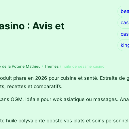
bea
cas
sino : Avis et
cas
kin
ie de la Poterie Mathieu
/
Themes
/
huile de sésame casino
duit phare en 2026 pour cuisine et santé. Extraite de gra
ts, recettes et comparatifs.
, sans OGM, idéale pour wok asiatique ou massages. An
te huile polyvalente booste vos plats et soins personne