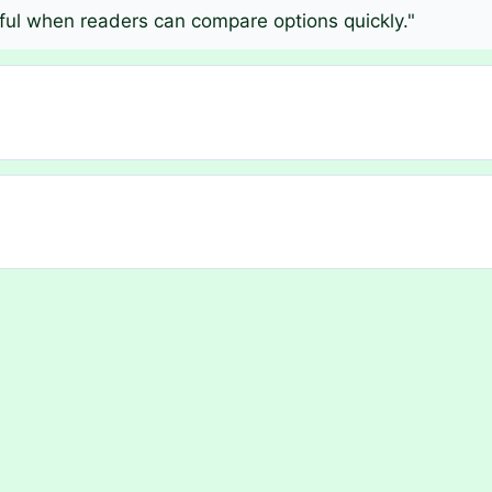
ful when readers can compare options quickly."