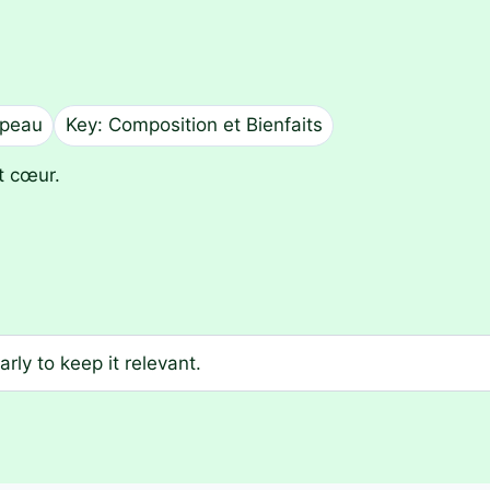
 peau
Key: Composition et Bienfaits
t cœur.
rly to keep it relevant.