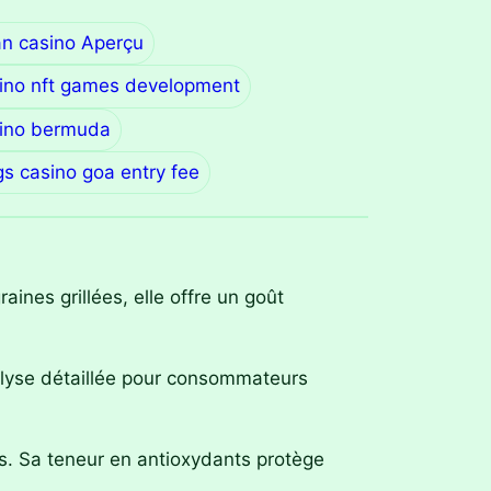
n casino Aperçu
ino nft games development
ino bermuda
gs casino goa entry fee
ines grillées, elle offre un goût
alyse détaillée pour consommateurs
ls. Sa teneur en antioxydants protège