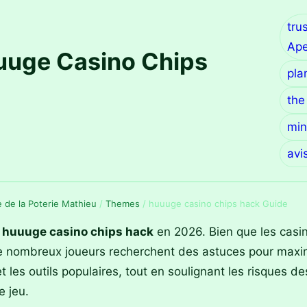
tru
Ape
uuge Casino Chips
pla
the
min
avi
ie de la Poterie Mathieu
/
Themes
/
huuuge casino chips hack Guide
e
huuuge casino chips hack
en 2026. Bien que les cas
de nombreux joueurs recherchent des astuces pour maxim
 les outils populaires, tout en soulignant les risques d
e jeu.