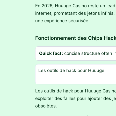
En 2026, Huuuge Casino reste un leade
internet, promettant des jetons infinis.
une expérience sécurisée.
Fonctionnement des Chips Hack
Quick fact:
concise structure often 
Les outils de hack pour Huuuge
Les outils de hack pour Huuuge Casino 
exploiter des failles pour ajouter des
obsolètes.