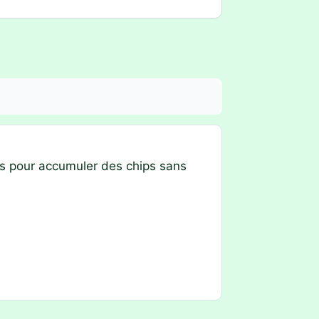
"
es pour accumuler des chips sans