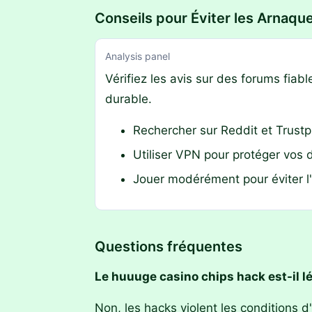
Conseils pour Éviter les Arnaqu
Analysis panel
Vérifiez les avis sur des forums fiabl
durable.
Rechercher sur Reddit et Trustpi
Utiliser VPN pour protéger vos
Jouer modérément pour éviter l
Questions fréquentes
Le huuuge casino chips hack est-il l
Non, les hacks violent les conditions d'