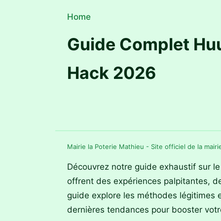
Home
Guide Complet Hu
Hack 2026
Mairie la Poterie Mathieu - Site officiel de la mair
Découvrez notre guide exhaustif sur l
offrent des expériences palpitantes, 
guide explore les méthodes légitimes et
dernières tendances pour booster votr