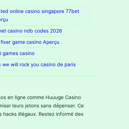
sted online casino singapore 77bet
rçu
net casino ndb codes 2026
 fixer game casino Aperçu
i games casino
s we will rock you casino de paris
inos en ligne comme Huuuge Casino
iser leurs jetons sans dépenser. Ce
es hacks illégaux. Restez informé des