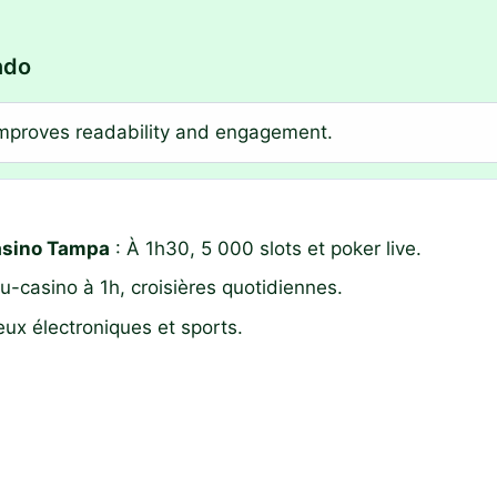
ndo
improves readability and engagement.
asino Tampa
: À 1h30, 5 000 slots et poker live.
u-casino à 1h, croisières quotidiennes.
eux électroniques et sports.