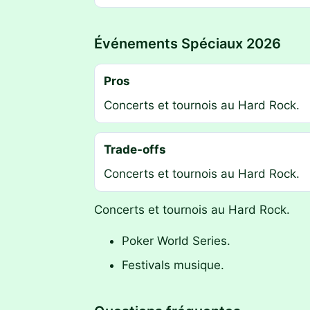
Événements Spéciaux 2026
Pros
Concerts et tournois au Hard Rock.
Trade-offs
Concerts et tournois au Hard Rock.
Concerts et tournois au Hard Rock.
Poker World Series.
Festivals musique.