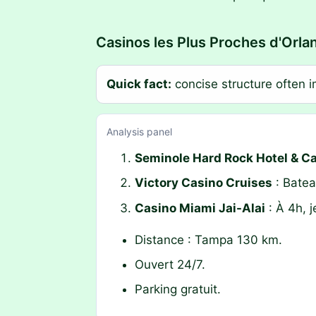
Casinos les Plus Proches d'Orla
Quick fact:
concise structure often 
Analysis panel
Seminole Hard Rock Hotel & C
Victory Casino Cruises
: Batea
Casino Miami Jai-Alai
: À 4h, j
Distance : Tampa 130 km.
Ouvert 24/7.
Parking gratuit.