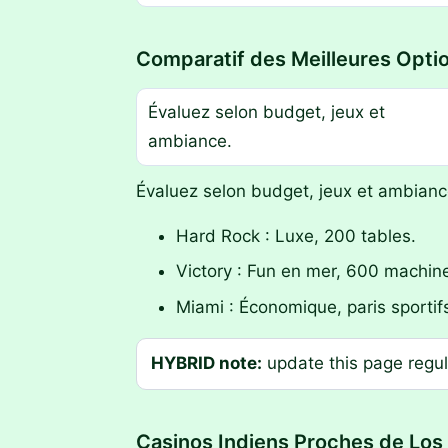
Comparatif des Meilleures Opti
Évaluez selon budget, jeux et
ambiance.
Évaluez selon budget, jeux et ambianc
Hard Rock : Luxe, 200 tables.
Victory : Fun en mer, 600 machin
Miami : Économique, paris sportif
HYBRID note:
update this page regula
Casinos Indiens Proches de Los