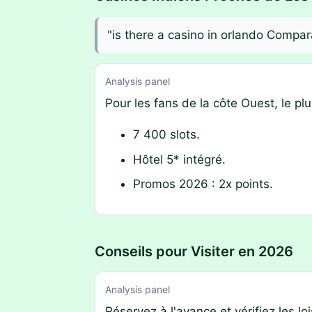
"is there a casino in orlando Compar
Analysis panel
Pour les fans de la côte Ouest, le p
7 400 slots.
Hôtel 5* intégré.
Promos 2026 : 2x points.
Conseils pour Visiter en 2026
Analysis panel
Réservez à l'avance et vérifiez les loi