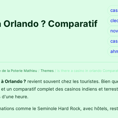
cas
cle
 à Orlando ? Comparatif
nov
cas
ahm
ie de la Poterie Mathieu
/
Themes
/
is there a casino in orlando Comparat
o à Orlando ?
revient souvent chez les touristes. Bien que 
 et un comparatif complet des casinos indiens et terres
s d'une heure.
nations comme le Seminole Hard Rock, avec hôtels, resta