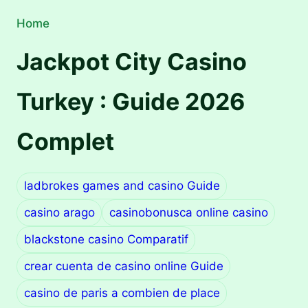
Home
Jackpot City Casino
Turkey : Guide 2026
Complet
ladbrokes games and casino Guide
casino arago
casinobonusca online casino
blackstone casino Comparatif
crear cuenta de casino online Guide
casino de paris a combien de place