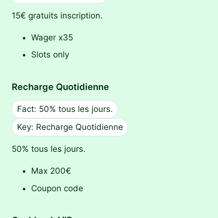
15€ gratuits inscription.
Wager x35
Slots only
Recharge Quotidienne
Fact: 50% tous les jours.
Key: Recharge Quotidienne
50% tous les jours.
Max 200€
Coupon code