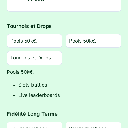
Tournois et Drops
Pools 50k€.
Pools 50k€.
Tournois et Drops
Pools 50k€.
Slots battles
Live leaderboards
Fidélité Long Terme