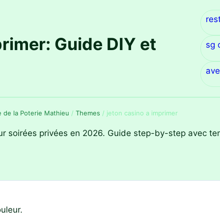
res
rimer: Guide DIY et
sg 
ave
ie de la Poterie Mathieu
/
Themes
/
jeton casino a imprimer
r soirées privées en 2026. Guide step-by-step avec tem
uleur.