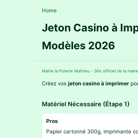
Home
Jeton Casino à Imp
Modèles 2026
Mairie la Poterie Mathieu - Site officiel de la mair
Créez vos
jeton casino à imprimer
pou
Matériel Nécessaire (Étape 1)
Pros
Papier cartonné 300g, imprimante co