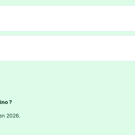
ino ?
en 2026.