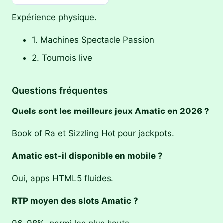
Expérience physique.
1. Machines Spectacle Passion
2. Tournois live
Questions fréquentes
Quels sont les meilleurs jeux Amatic en 2026 ?
Book of Ra et Sizzling Hot pour jackpots.
Amatic est-il disponible en mobile ?
Oui, apps HTML5 fluides.
RTP moyen des slots Amatic ?
96-98%, parmi les plus hauts.