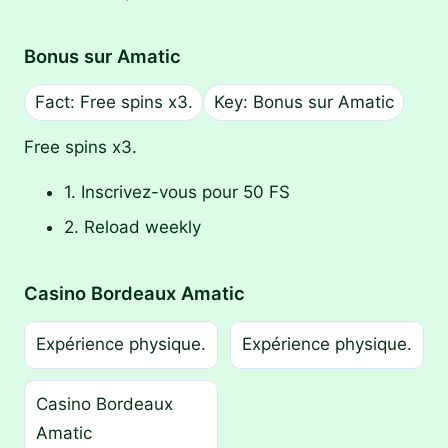
Bonus sur Amatic
Fact: Free spins x3.
Key: Bonus sur Amatic
Free spins x3.
1. Inscrivez-vous pour 50 FS
2. Reload weekly
Casino Bordeaux Amatic
Expérience physique.
Expérience physique.
Casino Bordeaux
Amatic