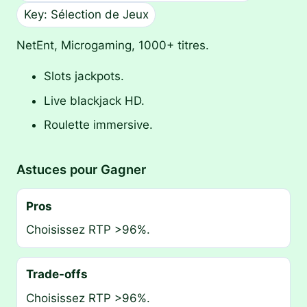
Key: Sélection de Jeux
NetEnt, Microgaming, 1000+ titres.
Slots jackpots.
Live blackjack HD.
Roulette immersive.
Astuces pour Gagner
Pros
Choisissez RTP >96%.
Trade-offs
Choisissez RTP >96%.