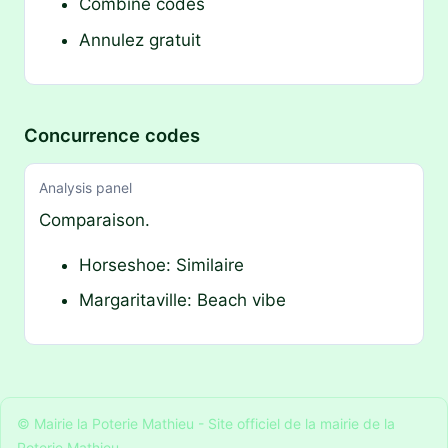
Combine codes
Annulez gratuit
Concurrence codes
Analysis panel
Comparaison.
Horseshoe: Similaire
Margaritaville: Beach vibe
© Mairie la Poterie Mathieu - Site officiel de la mairie de la