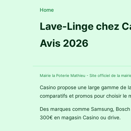
Home
Lave-Linge chez Ca
Avis 2026
Mairie la Poterie Mathieu - Site officiel de la mair
Casino propose une large gamme de la
comparatifs et promos pour choisir le 
Des marques comme Samsung, Bosch et Wh
300€ en magasin Casino ou drive.