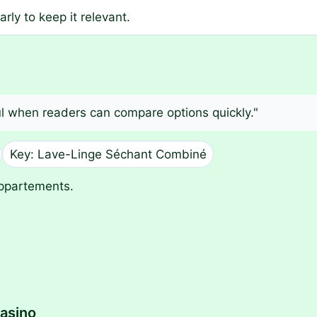
rly to keep it relevant.
ul when readers can compare options quickly."
Key: Lave-Linge Séchant Combiné
appartements.
asino