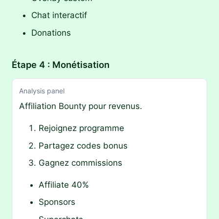
Chat interactif
Donations
Étape 4 : Monétisation
Analysis panel
Affiliation Bounty pour revenus.
Rejoignez programme
Partagez codes bonus
Gagnez commissions
Affiliate 40%
Sponsors