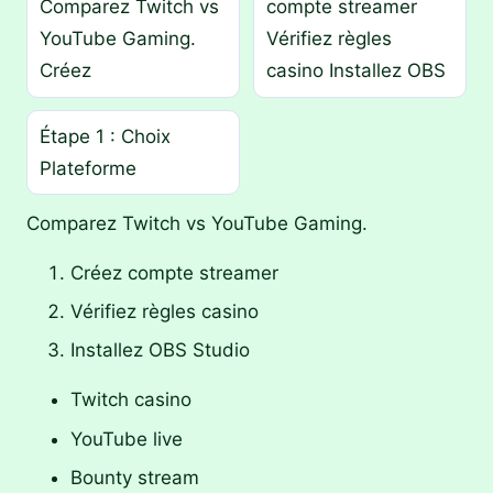
Comparez Twitch vs
compte streamer
YouTube Gaming.
Vérifiez règles
Créez
casino Installez OBS
Étape 1 : Choix
Plateforme
Comparez Twitch vs YouTube Gaming.
Créez compte streamer
Vérifiez règles casino
Installez OBS Studio
Twitch casino
YouTube live
Bounty stream