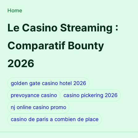
Home
Le Casino Streaming :
Comparatif Bounty
2026
golden gate casino hotel 2026
prevoyance casino
casino pickering 2026
nj online casino promo
casino de paris a combien de place