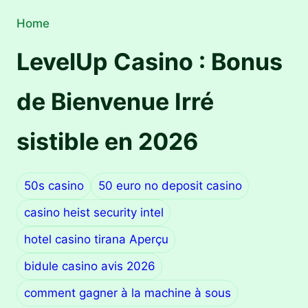
Home
LevelUp Casino : Bonus
de Bienvenue Irré
sistible en 2026
50s casino
50 euro no deposit casino
casino heist security intel
hotel casino tirana Aperçu
bidule casino avis 2026
comment gagner à la machine à sous