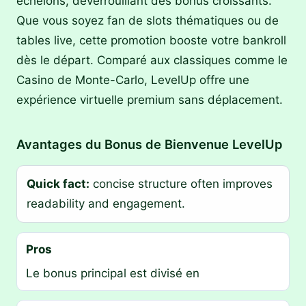
échelons, déverrouillant des bonus croissants.
Que vous soyez fan de slots thématiques ou de
tables live, cette promotion booste votre bankroll
dès le départ. Comparé aux classiques comme le
Casino de Monte-Carlo, LevelUp offre une
expérience virtuelle premium sans déplacement.
Avantages du Bonus de Bienvenue LevelUp
Quick fact:
concise structure often improves
readability and engagement.
Pros
Le bonus principal est divisé en