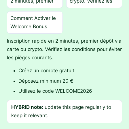
2 minutes, premier
crypto. Vérifiez les
Comment Activer le
Welcome Bonus
Inscription rapide en 2 minutes, premier dépôt via
carte ou crypto. Vérifiez les conditions pour éviter
les pièges courants.
Créez un compte gratuit
Déposez minimum 20 €
Utilisez le code WELCOME2026
HYBRID note:
update this page regularly to
keep it relevant.