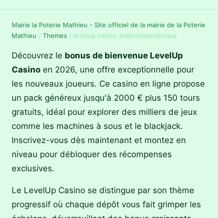
Mairie la Poterie Mathieu - Site officiel de la mairie de la Poterie
Mathieu
/
Themes
/
levelup casino willkommensbonus
Découvrez le
bonus de bienvenue LevelUp
Casino
en 2026, une offre exceptionnelle pour
les nouveaux joueurs. Ce casino en ligne propose
un pack généreux jusqu'à 2000 € plus 150 tours
gratuits, idéal pour explorer des milliers de jeux
comme les machines à sous et le blackjack.
Inscrivez-vous dès maintenant et montez en
niveau pour débloquer des récompenses
exclusives.
Le LevelUp Casino se distingue par son thème
progressif où chaque dépôt vous fait grimper les