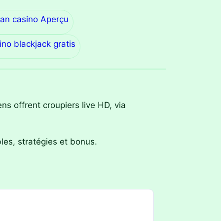
 an casino Aperçu
ino blackjack gratis
ns offrent croupiers live HD, via
es, stratégies et bonus.