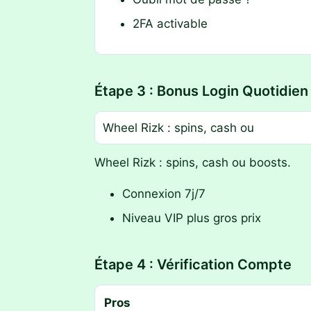
2FA activable
Étape 3 : Bonus Login Quotidien
Wheel Rizk : spins, cash ou
Wheel Rizk : spins, cash ou boosts.
Connexion 7j/7
Niveau VIP plus gros prix
Étape 4 : Vérification Compte
Pros