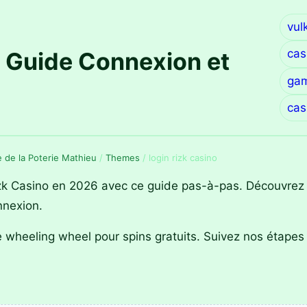
vul
cas
: Guide Connexion et
gam
cas
ie de la Poterie Mathieu
/
Themes
/
login rizk casino
zk Casino en 2026 avec ce guide pas-à-pas. Découvrez 
nnexion.
e wheeling wheel pour spins gratuits. Suivez nos étapes