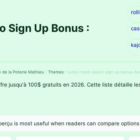
roll
o Sign Up Bonus :
cas
kaj
ie de la Poterie Mathieu
/
Themes
/
lucky creek casino sign up bonus Ap
fre jusqu'à 100$ gratuits en 2026. Cette liste détaille les
perçu is most useful when readers can compare options 