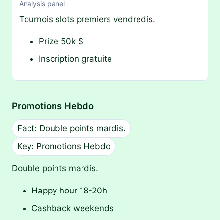
Analysis panel
Tournois slots premiers vendredis.
Prize 50k $
Inscription gratuite
Promotions Hebdo
Fact: Double points mardis.
Key: Promotions Hebdo
Double points mardis.
Happy hour 18-20h
Cashback weekends