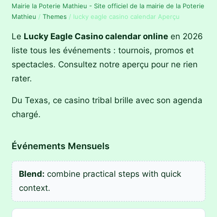
Mairie la Poterie Mathieu - Site officiel de la mairie de la Poterie
Mathieu
/
Themes
/
lucky eagle casino calendar Aperçu
Le
Lucky Eagle Casino calendar online
en 2026
liste tous les événements : tournois, promos et
spectacles. Consultez notre aperçu pour ne rien
rater.
Du Texas, ce casino tribal brille avec son agenda
chargé.
Événements Mensuels
Blend:
combine practical steps with quick
context.