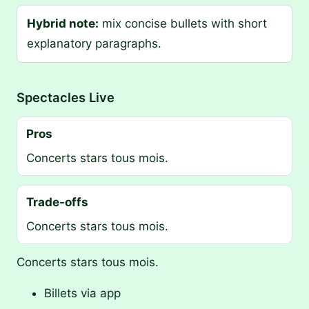
Hybrid note:
mix concise bullets with short
explanatory paragraphs.
Spectacles Live
Pros
Concerts stars tous mois.
Trade-offs
Concerts stars tous mois.
Concerts stars tous mois.
Billets via app