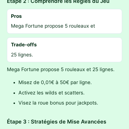
Étape 2 : Comprendre les Règles du Jeu
Pros
Mega Fortune propose 5 rouleaux et
Trade-offs
25 lignes.
Mega Fortune propose 5 rouleaux et 25 lignes.
Misez de 0,01€ à 50€ par ligne.
Activez les wilds et scatters.
Visez la roue bonus pour jackpots.
Étape 3 : Stratégies de Mise Avancées