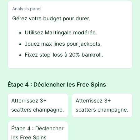
Analysis panel
Gérez votre budget pour durer.
Utilisez Martingale modérée.
Jouez max lines pour jackpots.
Fixez stop-loss à 20% bankroll.
Étape 4 : Déclencher les Free Spins
Atterrissez 3+
Atterrissez 3+
scatters champagne.
scatters champagne.
Étape 4 : Déclencher
les Free Spins