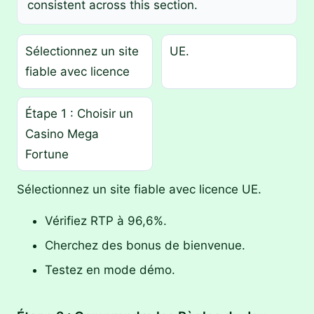
consistent across this section.
Sélectionnez un site
UE.
fiable avec licence
Étape 1 : Choisir un
Casino Mega
Fortune
Sélectionnez un site fiable avec licence UE.
Vérifiez RTP à 96,6%.
Cherchez des bonus de bienvenue.
Testez en mode démo.