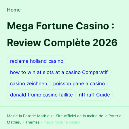
Home
Mega Fortune Casino :
Review Complète 2026
reclame holland casino
how to win at slots at a casino Comparatif
casino zeichnen
poisson pané a casino
donald trump casino faillite
riff raff Guide
Mairie la Poterie Mathieu - Site officiel de la mairie de la Poterie
Mathieu
/
Themes
/
mega fortune casino